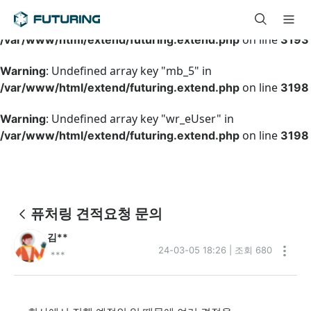
: Undefined array key "mb_level" in
Warning
on line
/var/www/html/extend/futuring.extend.php
3193
: Undefined array key "mb_5" in
Warning
on line
/var/www/html/extend/futuring.extend.php
3198
: Undefined array key "wr_eUser" in
Warning
on line
/var/www/html/extend/futuring.extend.php
3198
퓨처링 견적요청 문의
김**
24-03-05 18:26 | 조회 680
***