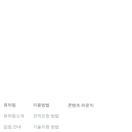
퓨처링
이용방법
콘텐츠 라운지
퓨처링소개
견적요청 방법
입점 안내
기술지원 방법