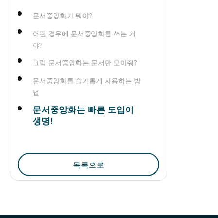
이
다
문서중앙화가 뭐야?
전
음
어떤 경우에 문서중앙화를 쓰는 거
포
포
야?
스
스
그럼 문서중앙화는 문서만 모아줘?
문서중앙화를 슬기롭게 사용하는 방
트
트
법
문서중앙화는 빠른 도입이
생명!
목록으로